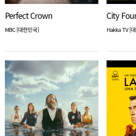
Perfect Crown
City Fou
MBC [대한민국]
Hakka TV [