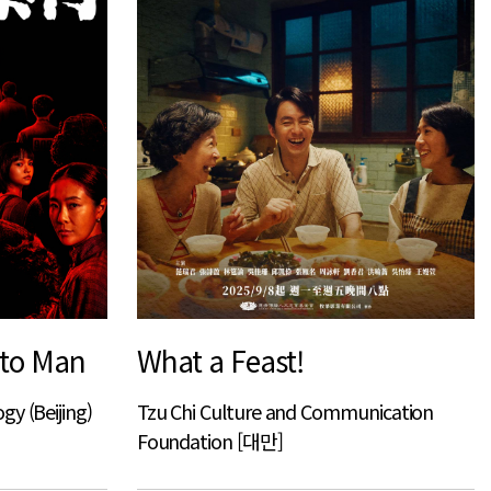
 to Man
What a Feast!
y (Beijing)
Tzu Chi Culture and Communication
Foundation [대만]