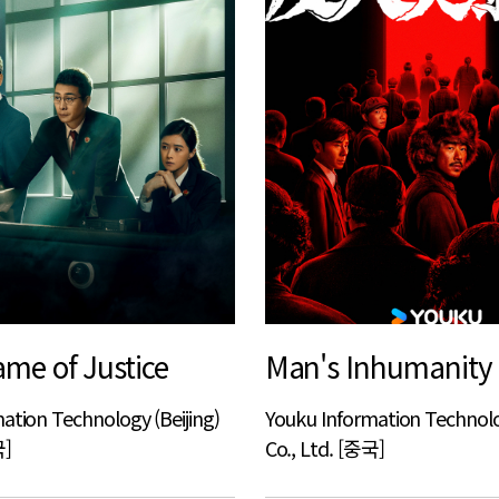
ame of Justice
Man's Inhumanity
ation Technology (Beijing)
Youku Information Technolog
국]
Co., Ltd. [중국]