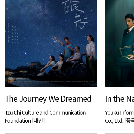
The Journey We Dreamed
In the N
Tzu Chi Culture and Communication
Youku Inform
Foundation [대만]
Co., Ltd. [중