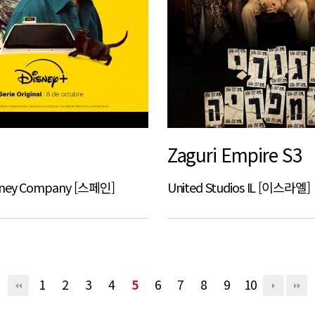
Zaguri Empire S3
isney Company [스페인]
United Studios IL [이스라엘]
1
2
3
4
5
6
7
8
9
10