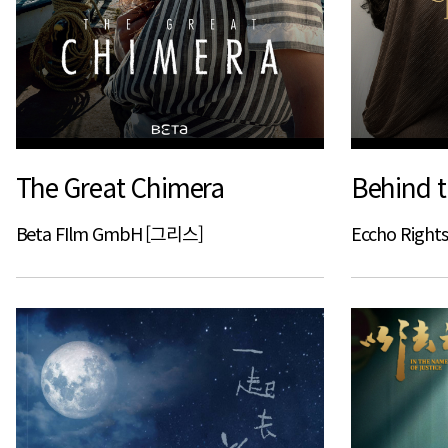
The Great Chimera
Behind t
Beta FIlm GmbH [그리스]
Eccho Righ