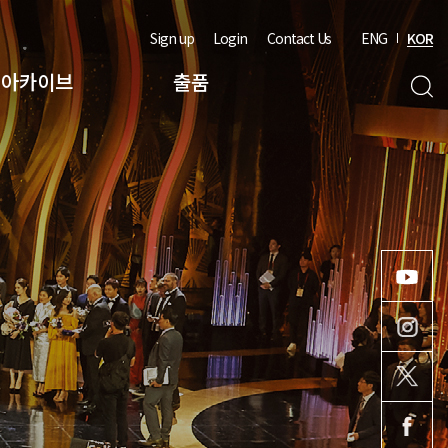
Sign up
Login
Contact Us
ENG
KOR
아카이브
출품