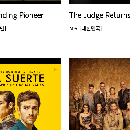
nding Pioneer
The Judge Return
대만]
MBC [대한민국]