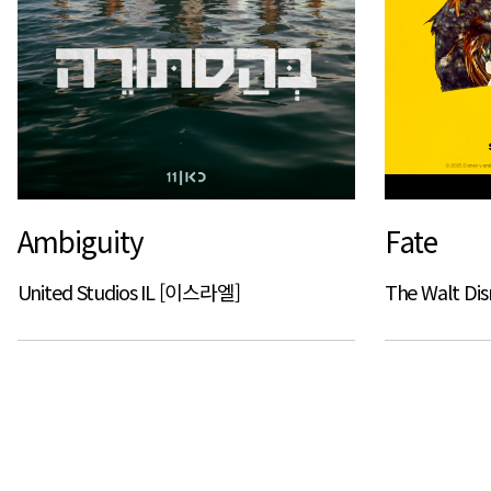
Ambiguity
Fate
United Studios IL [이스라엘]
The Walt D
다음
맨끝