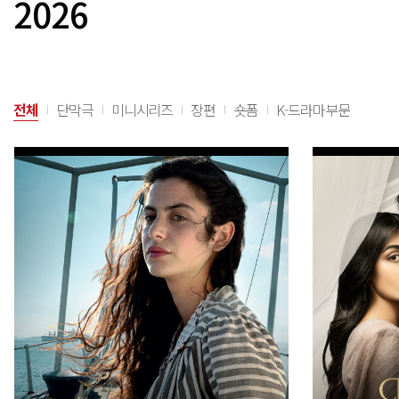
2026
전체
단막극
미니시리즈
장편
숏폼
K-드라마부문