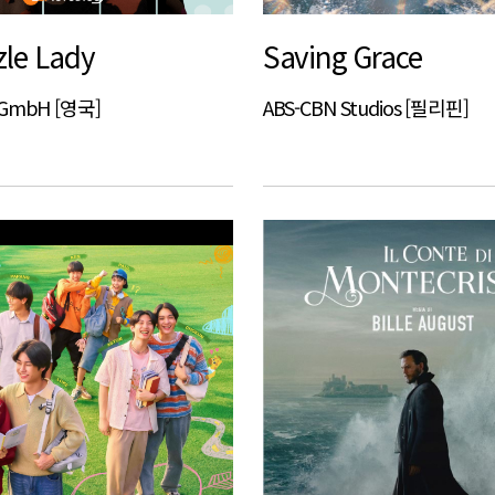
zle Lady
Saving Grace
s GmbH [영국]
ABS-CBN Studios [필리핀]