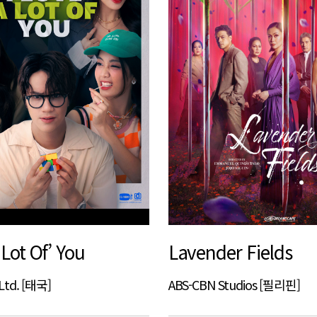
 Lot Of’ You
Lavender Fields
Ltd. [태국]
ABS-CBN Studios [필리핀]