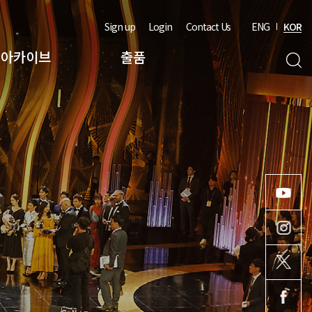
Sign up
Login
Contact Us
ENG
KOR
아카이브
출품