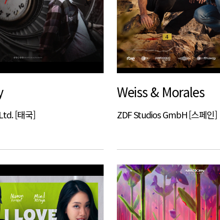
y
Weiss & Morales
Ltd. [태국]
ZDF Studios GmbH [스페인]