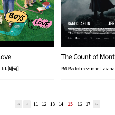
Love
The Count of Mont
Ltd. [태국]
RAI Radiotelevisione Itali
11
12
13
14
15
16
17