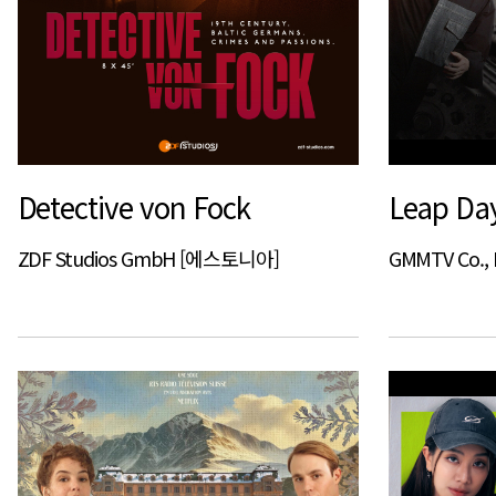
Detective von Fock
Leap Da
ZDF Studios GmbH [에스토니아]
GMMTV Co., 