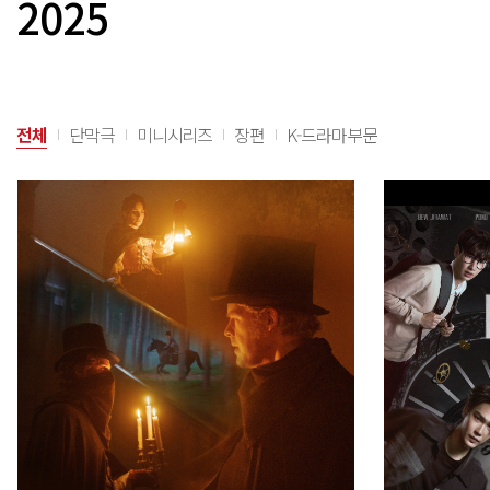
2025
전체
단막극
미니시리즈
장편
K-드라마부문