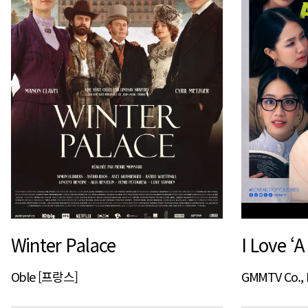
Winter Palace
I Love ‘A
Oble [프랑스]
GMMTV Co., 