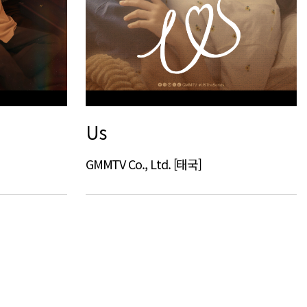
Us
GMMTV Co., Ltd. [태국]