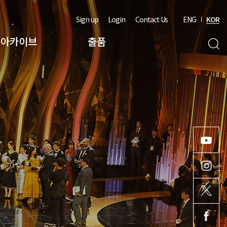
Sign up
Login
Contact Us
ENG
KOR
아카이브
출품