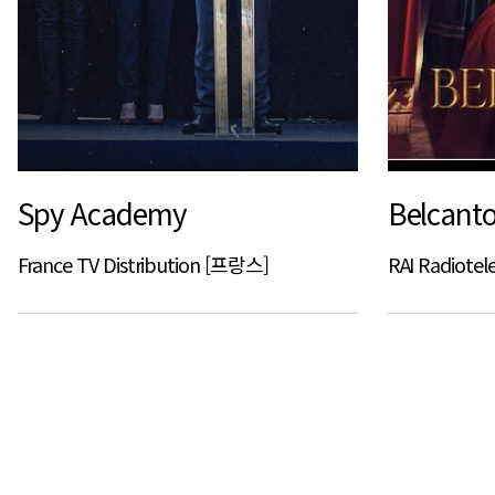
Spy Academy
Belcant
France TV Distribution [프랑스]
RAI Radiotel
처음
이전
맨끝