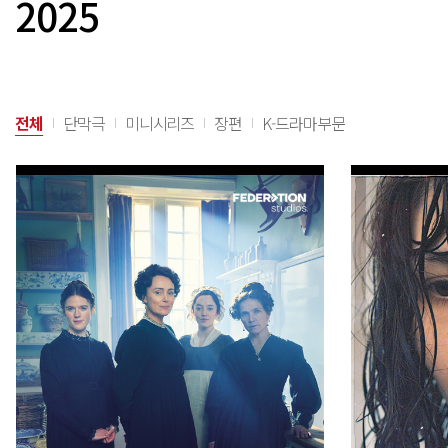
2025
전체
단막극
미니시리즈
장편
K-드라마부문