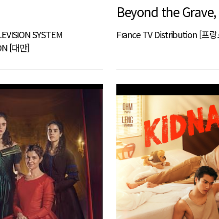
LEVISION SYSTEM
France TV Distribution [프
ON [대만]