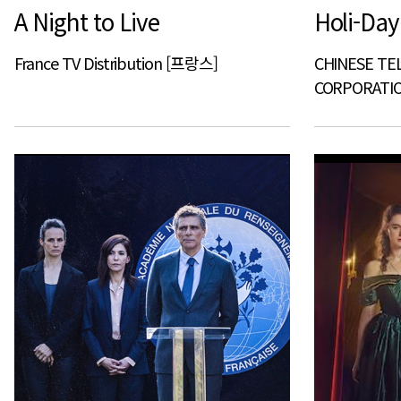
A Night to Live
Holi-Day
France TV Distribution [프랑스]
CHINESE TE
CORPORATI