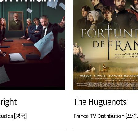
right
The Huguenots
tudios [영국]
France TV Distribution [프