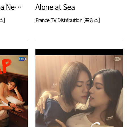
Beyond the Grave, a New Adamsberg's Case
Alone at Sea
랑스]
France TV Distribution [프랑스]