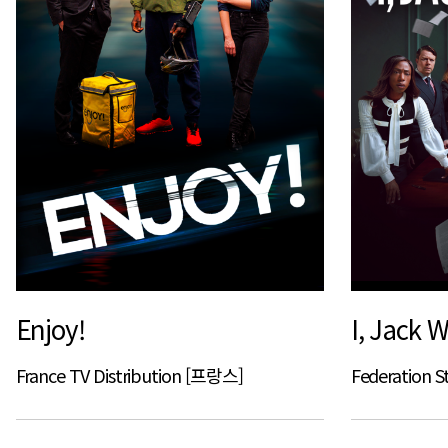
Enjoy!
I, Jack W
France TV Distribution [프랑스]
Federation S