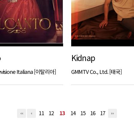
o
Kidnap
evisione Italiana [이탈리아]
GMMTV Co., Ltd. [태국]
11
12
13
14
15
16
17