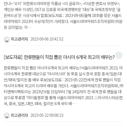
안나> ‘수지’ 외한류드라마부문 작품상 <더 글로리>, <이상한 변호사 우영우>,
개인상 배우 이성민, OST상 김호중 외국제경쟁부문 ‘대상’과 국제초청부문 ‘골
든버드상’은 시상식에서 발표[보도자료 : 2023-09-06]올해 18회를 맞은 서울드
라마어워즈 2023의 수상자(작)이 가려졌다. 서울드라마어워즈조직위원회(위원
장 김의철)는 각…
최고관리자
2023-09-06 10:41:52
[보도자료] 한류팬들이 직접 뽑은 아시아 6개국 최고의 배우는?
한류팬들이 직접 뽑은 아시아 6개국 최고의 배우는?서울드라마어워즈 2023, 아
시아 6개국 한류팬 대상으로 ‘아시아스타’ 등 투표 실시 한국 포함 중국/일본/대
만/태국/필리핀 톱 배우 후보[보도자료 : 2023-05-22]전세계 한류 팬들이 직접
아시아 6개국 최고의 드라마 배우를 가린다. 서울드라마어워즈조직위원회와, ㈜
티앤케이팩토리는 2023년 6월 15일부터 7월 14일까지 전 세계 한류 팬들을 대
상으로 투표앱 ‘아이돌챔프’를 통해 서울드라마어워즈 2023 △아시아스타상(한
국, 중국, 일본, 대만, 태국, 필리핀 6개 국의 배…
최고관리자
2023-05-22 09:08:23