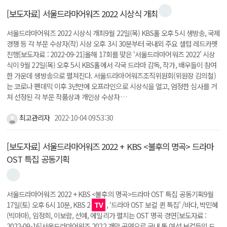
[보도자료] 서울드라마어워즈 2022 시상식 개최
서울드라마어워즈 2022 시상식 개최9월 22일(목) KBS홀 오후 5시 생방송, 국제
경쟁 등 각 부문 수상자(작) 시상 오후 3시 30분부터 국내외 주요 셀럽 레드카펫
진행[보도자료 : 2022-09-21]올해 17회를 맞은 ‘서울드라마어워즈 2022’ 시상
식이 9월 22일(목) 오후 5시 KBS홀에서 각국 드라마 감독, 작가, 배우들이 참여
한 가운데 생방송으로 펼쳐진다. 서울드라마어워즈조직위원회(위원장 김의철)
는 코로나 팬데믹 이후 3년만에 오프라인으로 시상식을 열고, 엄정한 심사를 거
쳐 선정된 각 부문 작품상과 개인상 수상자…
최고관리자
2022-10-04 09:53:30
[보도자료] 서울드라마어워즈 2022 + KBS <불후의 명곡> 드라마
OST 특집 공동기획
서울드라마어워즈 2022 + KBS <불후의 명곡>드라마 OST 특집 공동기획9월
17일(토) 오후 6시 10분, KBS 2
TV
, ‘드라마 OST 보컬 퀸 특집’ /바다, 박민혜
(빅마마), 임정희, 이보람, 선예, 에일리가 펼치는 OST 명곡 경연[보도자료 :
2022-09-16]서울드라마어워즈 2022 개막 공연으로 국내 톱 여성 보컬들의 드