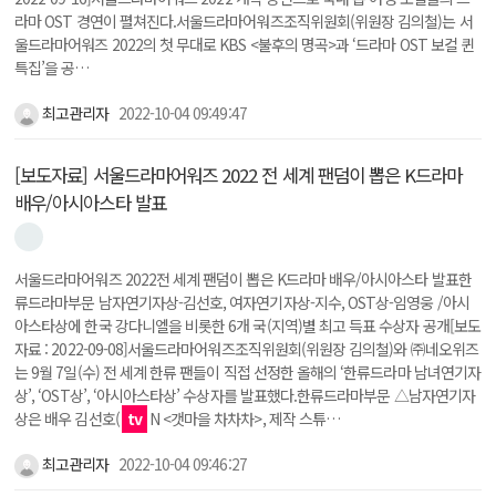
라마 OST 경연이 펼쳐진다.서울드라마어워즈조직위원회(위원장 김의철)는 서
울드라마어워즈 2022의 첫 무대로 KBS <불후의 명곡>과 ‘드라마 OST 보컬 퀸
특집’을 공…
최고관리자
2022-10-04 09:49:47
[보도자료] 서울드라마어워즈 2022 전 세계 팬덤이 뽑은 K드라마
배우/아시아스타 발표
서울드라마어워즈 2022전 세계 팬덤이 뽑은 K드라마 배우/아시아스타 발표한
류드라마부문 남자연기자상-김선호, 여자연기자상-지수, OST상-임영웅 /아시
아스타상에 한국 강다니엘을 비롯한 6개 국(지역)별 최고 득표 수상자 공개[보도
자료 : 2022-09-08]서울드라마어워즈조직위원회(위원장 김의철)와 ㈜네오위즈
는 9월 7일(수) 전 세계 한류 팬들이 직접 선정한 올해의 ‘한류드라마 남녀연기자
상’, ‘OST상’, ‘아시아스타상’ 수상자를 발표했다.한류드라마부문 △남자연기자
상은 배우 김선호(
tv
N <갯마을 차차차>, 제작 스튜…
최고관리자
2022-10-04 09:46:27