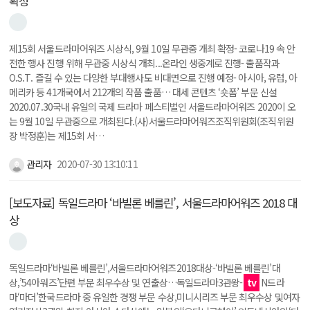
확정
제15회 서울드라마어워즈 시상식, 9월 10일 무관중 개최 확정- 코로나19 속 안
전한 행사 진행 위해 무관중 시상식 개최...온라인 생중계로 진행- 출품작과
O.S.T. 즐길 수 있는 다양한 부대행사도 비대면으로 진행 예정- 아시아, 유럽, 아
메리카 등 41개국에서 212개의 작품 출품… 대세 콘텐츠 ‘숏폼’ 부문 신설
2020.07.30국내 유일의 국제 드라마 페스티벌인 서울드라마어워즈 2020이 오
는 9월 10일 무관중으로 개최된다.(사)서울드라마어워즈조직위원회(조직위원
장 박정훈)는 제15회 서…
관리자
2020-07-30 13:10:11
[보도자료] 독일드라마 ‘바빌론 베를린’, 서울드라마어워즈 2018 대
상
독일드라마‘바빌론 베를린’,서울드라마어워즈2018대상-‘바빌론 베를린’대
상,’54아워즈’단편 부문 최우수상 및 연출상…독일드라마3관왕-
tv
N드라
마‘마더’한국드라마 중 유일한 경쟁 부문 수상,미니시리즈 부문 최우수상 및여자