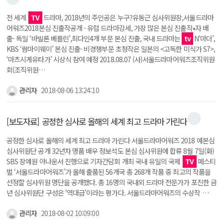
전 세계
TV
드라마, 2018년의 주인공은 누구?유동근 심사위원장,서울드라마
어워즈2018본심 진출작공개 - 유럽 드라마강세, 가장 많은 본심 진출작•자 배
출- 독일 ‘바빌론 베를린’,최다인4개 부문 본심 진출, 국내 드라마는
tv
N‘마더’,
KBS ‘쌈마이웨이’ 본심 진출- 비경쟁부문 초청작은 일본의 <고독한 미식가 S7>,
‘마츠시게유타가’ 시상식 참여 예정 2018.08.07 (사)서울드라마어워즈조직위원
회(조직위원…
관리자
2018-08-06 13:24:10
[보도자료] 공정한 심사로 올해의 세계 최고 드라마 가린다
공정한 심사로 올해의 세계 최고 드라마 가린다 서울드라마어워즈 2018 예본심
심사위원단 공개 32년차 명품 배우 정보석도 본심 심사위원에 합류 8월 7일(화)
SBS 장예원 아나운서 진행으로 기자간담회 개최 국내 유일의 국제
TV
페스티
벌 ‘서울드라마어워즈’가 올해 출품된 56개국 총 268개 작품 중 최고의 작품을
선정할 심사위원 명단을 공개했다. 총 16명의 국내외 드라마 전문가가 포진한 금
년 심사위원단 구성은 ‘역대급’이라는 평가다. 서울드라마어워즈의 수상작 …
관리자
2018-08-02 10:09:00