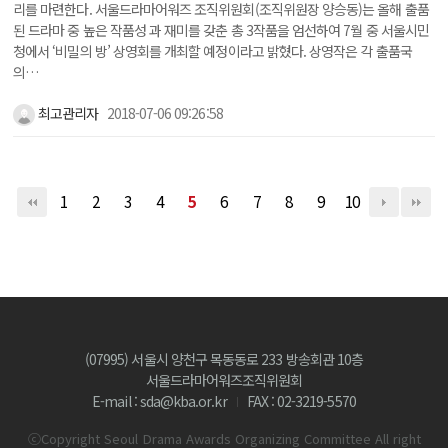
리를 마련한다. 서울드라마어워즈 조직위원회(조직위원장 양승동)는 올해 출품
된 드라마 중 높은 작품성 과 재미를 갖춘 총 3작품을 엄선하여 7월 중 서울시민
청에서 ‘비밀의 방’ 상영회를 개최할 예정이라고 밝혔다. 상영작은 각 출품국
의…
최고관리자
2018-07-06 09:26:58
1
2
3
4
5
6
7
8
9
10
(07995) 서울시 양천구 목동동로 233 방송회관 10층
서울드라마어워즈조직위원회
E-mail : sda@kba.or.kr
FAX : 02-3219-5570
ⓒCopyright Seoul Drama Awards Organizing Committee All right