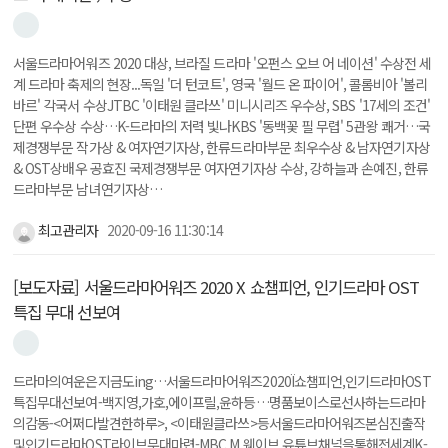
서울드라마어워즈 2020 대상, 브라질 드라마 '오펀스 오브 어 네이션' 수상전 세
계 드라마 축제의 현장...독일 '더 턴코트', 영국 '월드 온 파이어', 콜롬비아 '볼리
바르' 각국서 수상JTBC '이태원 클라쓰' 미니시리즈 우수상, SBS '17세의 조건'
단편 우수상 수상…K-드라마의 저력 빛나KBS '동백꽃 필 무렵' 5관왕 쾌거…국
제경쟁부문 작가상 & 여자연기자상, 한류드라마부문 최우수상 & 남자연기자상
& OST상배우 공효진 국제경쟁부문 여자연기자상 수상, 강하늘과 손예진, 한류
드라마부문 남녀연기자상…
최고관리자
2020-09-16 11:30:14
[보도자료] 서울드라마어워즈 2020 X 쇼챔피언, 인기드라마 OST
특집 무대 선보여
드라마의여운은지금도ing…서울드라마어워즈2020Ï쇼챔피언,인기드라마OST
특집무대선보여-백지영,가호,에이프릴,윤하등…명품보이스로선사하는드라마
의감동-<어쩌다발견한하루>, <이태원클라쓰>등서울드라마어워즈본심진출작
및인기드라마OST라이브무대마련-MBC M,웨이브,유튜브채널을통해전세계K-