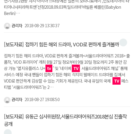
연기자상2관왕 차지-아시아 스타상에는 일본의‘오타니료헤이’,인도네시아의‘타
티아나사피라하트맨’선정2018.09.03독일드라마‘바빌론 베를린(Babylon
Berlin)…
관리자
2018-08-29 13:30:37
[보도자료] 접하기 힘든 해외 드라마, VOD로 편하게 즐겨볼까
접하기 힘든 해외 드라마, VOD로 편하게 즐겨볼까<서울드라마어워즈 2018> 출
품작, ‘VOD 프리미어’ 개최 8월 27일 정오부터 9월 10일 정오까지 2주 동안 감
상 가능 ‘엘지유플러스 U+
tv
’ 및 ‘네이버
TV
서울드라마어워즈 채널’ 통해
서비스 예정 국내 팬들이 접하기 힘든 해외 각지의 웰메이드 드라마를 집에서
VOD로 편안하게 감상할 수 있는 기회가 제공된다. 국내 유일의 국제
TV
페스
티벌 ‘서울드라마어워즈’는 2…
관리자
2018-08-27 19:08:50
[보도자료] 유동근 심사위원장,서울드라마어워즈2018본심 진출작
공개