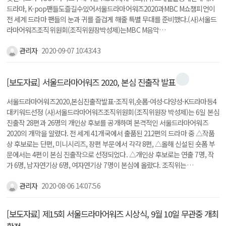
드라마, K-pop팬들도즐길수있어서울드라마어워즈2020과MBC M쇼챔피언이
전 세계 드라마 팬들의 눈과 귀를 즐겁게 해줄 특별 무대를 준비했다.(사)서울드
라마어워즈조직위원회(조직위원장박성제)는MBC M음악…
관리자
2020-09-07 10:43:43
[보도자료] 서울드라마어워즈 2020, 본심 진출작 발표
서울드라마어워즈2020,본심진출작발표-조직위,숏폼-여성-다양성-K드라마등4
대키워드선정 (사)서울드라마어워즈조직위원회(조직위원장 박성제)는 6일 본심
진출작 28편과 26명의 개인상 후보를 공개하며 본격적인 서울드라마어워즈
2020의 개막을 알렸다. 전 세계 41개국에서 출품된 212편의 드라마 중 △작품
상 후보로는 단편, 미니시리즈, 장편 부문에서 각각 8편, △올해 신설된 숏폼 부
문에서는 4편이 본심 진출작으로 선정되었다. △개인상 후보로는 연출 7명, 작
가 6명, 남자연기상 6명, 여자연기상 7명이 본심에 올랐다. 조직위는…
관리자
2020-08-06 14:07:56
[보도자료] 제15회 서울드라마어워즈 시상식, 9월 10일 무관중 개최