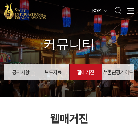
KOR
커뮤니티
공지사항
보도자료
웹매거진
서울관광가이드
웹매거진