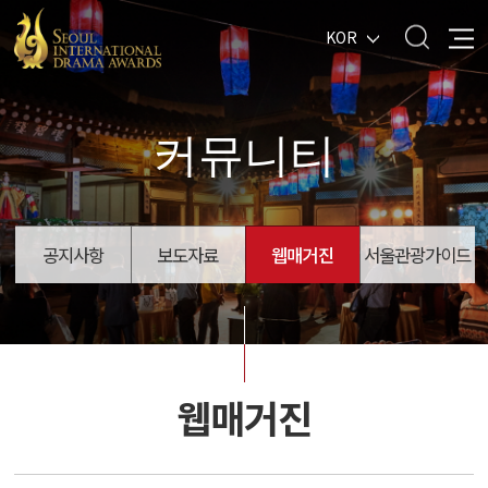
KOR
커뮤니티
공지사항
보도자료
웹매거진
서울관광가이드
웹매거진