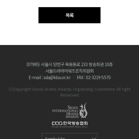
목록
(07995) 서울시 양천구 목동동로 233 방송회관 10층
서울드라마어워즈조직위원회
E-mail : sda@kba.or.kr
FAX : 02-3219-5570
ⓒCopyright Seoul Drama Awards Organizing Committee All right
Reserved