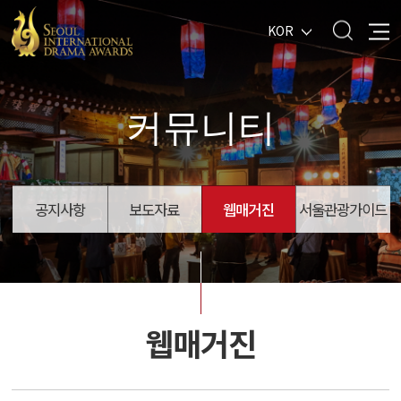
KOR
커뮤니티
공지사항
보도자료
웹매거진
서울관광가이드
웹매거진