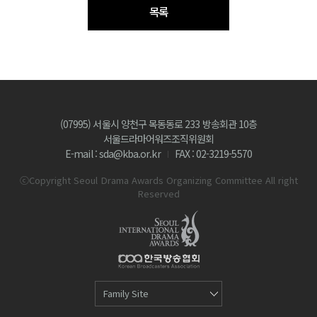
목록
(07995) 서울시 양천구 목동동로 233 방송회관 10층
서울드라마어워즈조직위원회
E-mail : sda@kba.or.kr
FAX : 02-3219-5570
ⓒCopyright Seoul Drama Awards Organizing Committee All right
Reserved