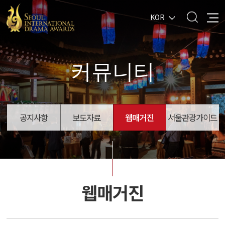
KOR
커뮤니티
공지사항
보도자료
웹매거진
서울관광가이드
웹매거진