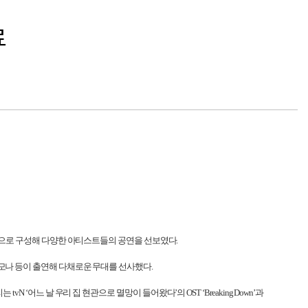
료
으로 구성해 다양한 아티스트들의 공연을 선보였다
.
모나 등이 출연해 다채로운 무대를 선사했다
.
리는
tvN
‘어느 날 우리 집 현관으로 멸망이 들어왔다’의
OST
‘
Breaking Down
’과