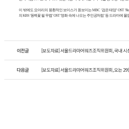
이 밖에도 요아리의 몽환적인 보이스가 돋보이는
MBC
‘검은 태양’
OST
‘
Re
의
KBS
‘동백꽃 필 무렵’
OST
‘영화 속에 나오는 주인공처럼’ 등 드라마에 
이전글
[보도자료] 서울드라마어워즈조직위원회, 국내 시상
다음글
[보도자료] 서울드라마어워즈조직위원회, 오는 29일 