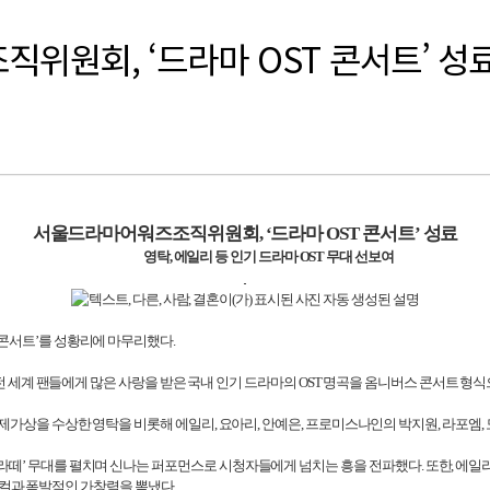
위원회, ‘드라마 OST 콘서트’ 성
서울드라마어워즈조직위원회
,
‘드라마
OST
콘서트’ 성료
영탁
,
에일리 등 인기 드라마
OST
무대 선보여
콘서트’를 성황리에 마무리했다
.
전 세계 팬들에게 많은 사랑을 받은 국내 인기 드라마의
OST
명곡을 옴니버스 콘서트 형식
제가상을 수상한 영탁을 비롯해 에일리
,
요아리
,
안예은
,
프로미스나인의 박지원
,
라포엠
,
라떼’ 무대를 펼치며 신나는 퍼포먼스로 시청자들에게 넘치는 흥을 전파했다
.
또한
,
에일
보컬과 폭발적인 가창력을 뽐냈다
.