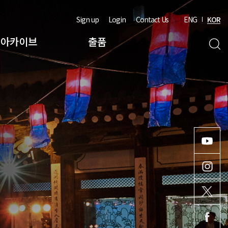
Sign up
Login
Contact Us
ENG
KOR
아카이브
출품