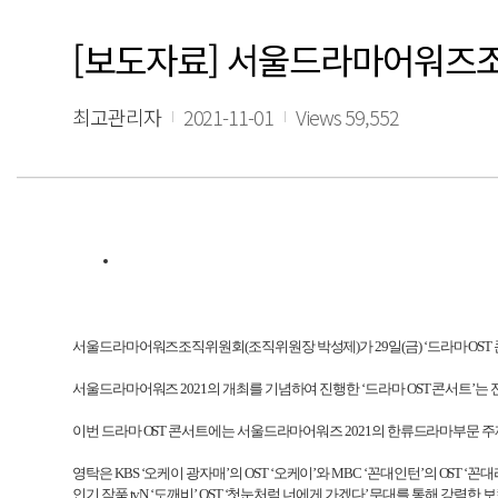
[보도자료] 서울드라마어워즈조직
최고관리자
2021-11-01
Views 59,552
서울드라마어워즈조직위원회
(
조직위원장 박성제
)
가
29
일
(
금
)
‘드라마
OST
서울드라마어워즈
2021
의 개최를 기념하여 진행한 ‘드라마
OST
콘서트’는 
이번 드라마
OST
콘서트에는 서울드라마어워즈
2021
의 한류드라마부문 주
영탁은
KBS
‘오케이 광자매’의
OST
‘오케이’와
MBC
‘꼰대인턴’의
OST
‘꼰대
인기 작품
tvN
‘도깨비’
OST
‘첫눈처럼 너에게 가겠다’ 무대를 통해 강력한 