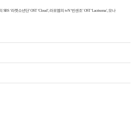
의
SBS
‘라켓소년단’
OST
‘
Cloud
’
,
라포엠의
tvN
‘빈센조’
OST
‘
Lacrisoma
’
,
모나