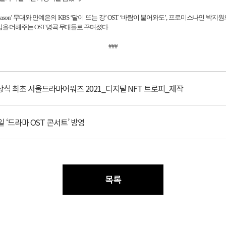
ason
’ 무대와 안예은의
KBS
‘달이 뜨는 강’
OST
‘바람이 불어와도’
,
프로미스나인 박지원
몰입을 더해주는
OST
명곡 무대들로 꾸며졌다
.
###
식 최초 서울드라마어워즈 2021_디지탈 NFT 트로피_제작
‘드라마 OST 콘서트’ 방영
목록