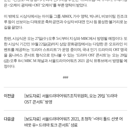
은
<
오케이 광자매
> OST
‘오케이’를 부른 영탁이 받았다
.
이 밖에도 시상식에서는 아이돌 그룹
AB6IX,
가수 영탁
,
빅나티
,
비보이팀 진조크
루 등이 선보이는 다채로운 축하공연과 수상자 비대면 인사 등 풍성한 볼거리로 눈
길을 끌었다
.
한편
,
시상식은 오는
27
일
(
수
)
오후
5
시부터 지상파
MBC
에서 방영될 예정이다
.
또
한 시상식 기간인
10
월
22
일
(
금
)
까지 상암 문화광장에서는 다양한 온·오프라인 이
벤트를 제공하는 ‘드라마 스트리트’가 운영 중이며
,
국내 인기 드라마의
OST
명곡
을 옴니버스 콘서트 형식으로 만나볼 수 있는 ‘드라마
OST
콘서트’는 오는
29
일
(
금
)
오후
8
시
MBC M
채널과 서울드라마어워즈
2021
공식 유튜브에서 방영될 예
정이다
.
###
이전글
[보도자료] 서울드라마어워즈조직위원회, 오는 29일 ‘드라마
OST 콘서트’ 방영
다음글
[보도자료] 서울드라마어워즈 2021, 초청작 ‘<아이 톨드 선셋 어
바웃 유> 드라마 토크 콘서트’ 성료