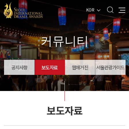
KOR
커뮤니티
공지사항
보도자료
웹매거진
서울관광가이드
보도자료