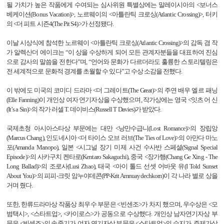
될 가치가 높은 작품에게 수여되는 심사위원 특별상에는 말레이시아의
<
보너스
베케이션
(Bonus Vacation)>,
노르웨이의
<
아틀란틱 크로싱
(Atlantic Crossing)>,
터키
의
<
더 피트 시즌
4(The Pit S4)>
가 선정됐다
.
이날 시상식에 참석한 노르웨이
<
아틀란틱 크로싱
(Atlantic Crossing)>
의 감독 겸 작
가 알렉산더 에이크는 “이 상을 수상하게 되어 모든 관계자분들을 대표하여 진심
으로 감사의 말씀을 전한다”며
,
“언어와 문화가 다르더라도 훌륭한 스토리텔링은
전 세계적으로 문화적 경계를 초월할 수 있다”고 수상 소감을 전했다
.
이 밖에도 미국의 코미디 드라마
<
더 그레이트
(The Great)>
의 주연 배우 엘르 패닝
(Elle Fanning)
이 개인상 여자 연기자상을 수상했으며
,
작가상에는 영국
<
잇츠 어 신
(It
’
s a Sin)>
의 작가 러셀
T.
데이비스
(Russell T Davies)
가 받았다
.
국제초청 아시아스타상 부문에는 대만
<
낭만수급니
(Lost Romance)>
의 장립앙
(Marcus Chang),
인도네시아
<
더 타이스 오브 러브
(The Ties of Love)>
의 아만다 마노
포
(Amanda Manopo),
일본
<
시그널 장기 미제 사건 수사반 스페셜
(Signal Special
Episode)>
의 사카구치 켄타로
(Kentaro Sakaguchi),
중국
<
장가행
(Chang Ge Xing - The
Long Ballad)>
의 조로사
(Lusi Zhao),
태국
<
아이 톨드 선셋 어바웃 유
(I Told Sunset
About You)>
의 피피
-
크릿 암누야데콘
(PP-Krit Amnuaydechkorn)
이 각 나라 별로 상을
거며 줬다
.
또한
,
한류드라마상 작품상 최우수 부문은
<
빈센조
>
가 차지 했으며
,
우수상은
<
모
범택시
>, <
스타트업
>, <
카이로스
>
가 공동으로 수상했다
.
개인상 남자연기자상 부
문은
<
빈센조
>
의 송중기가
,
여자 연기자상 부문은
<
스타트업
>
의 수지가
,
주제가상