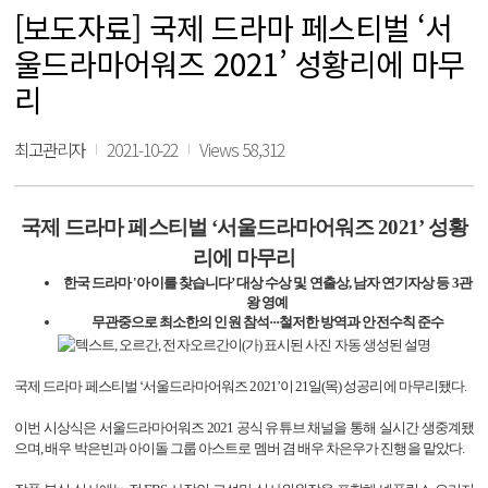
[보도자료] 국제 드라마 페스티벌 ‘서
울드라마어워즈 2021’ 성황리에 마무
리
최고관리자
2021-10-22
Views 58,312
국제 드라마 페스티벌 ‘서울드라마어워즈
2021
’ 성황
리에 마무리
한국 드라마
'
아이를 찾습니다’ 대상 수상 및 연출상
,
남자 연기자상 등
3
관
왕 영예
무관중으로 최소한의 인원 참석···철저한 방역과 안전수칙 준수
국제 드라마 페스티벌 ‘서울드라마어워즈
2021
’이
21
일
(
목
)
성공리에 마무리됐다
.
이번 시상식은 서울드라마어워즈
2021
공식 유튜브 채널을 통해 실시간 생중계됐
으며
,
배우 박은빈과 아이돌 그룹 아스트로 멤버 겸 배우 차은우가 진행을 맡았다
.