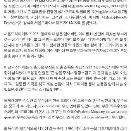
작품 본심 심사에는 전
EBS
사장인 고석만 심사위원장을 포함해 넷플릭스 오리지
널 프랑스 드라마
<
뤼팽
>
의 제작자 이자벨 데조르주
(Isabelle Degeorges), HBO <
왕좌
의 게임
> 8
개 시즌 캠페인을 진행한 싱가포르의 막달레인 유
(Magdalene Ew)
등
7
명
이 참여했으며
,
시상식에는 고석만 심사위원장과 이자벨 데조르주
(Isabelle
Degeorges)
가 참석해 서울드라마어워즈
2021
의 자리를 빛냈다
.
서울드라마어워즈
2021
영예의 대상은 잃어버린 아이를
11
년 만에 되찾는 부부가
겪는 삶의 아이러니를 그린 한국 드라마 ‘아이를 찾습니다’가 수상했다
.
‘아이를 찾
습니다’는 배우들의 연기력과 섬세한 연출력이 돋보이는 웰메이드 드라마라는 호
평을 받으며
,
작품상 대상에 이어 개인상 연출부문과 남자 연기자상까지
3
개 부문
을 휩쓸며 저력을 과시했다
.
이날 시상식에는 연출상을 수상한 연출 조용원과 남자 연기자상 수상자 배우 박혁
권이 참석했다
.
조용원 연출은 “큰 상을 주셔서 영광스럽고
,
저 혼자 받는 상이 아닌
저희 드라마를 만들기 위해서 애써 주신 모든 분들이 함께 받는 상이라고 생각한
다”며
,
“실종된 가족을 찾고 계실 분들이 저희 드라마를 통해 슬픔을 함께 나눌 수
있으면 좋겠다”고 수상 소감을 밝혔다
.
국제경쟁부문 장편 최우수상은 한국 드라마
<
펜트하우스
>
가 수상했으며
,
우수상
은 중국의
<
이가인지명
(Go Ahead)>
이 수상 영예를 안았다
.
단편 부문 최우수상은
스페인의
<
프레더리카 몬시니
,
더 우먼 후 스픽스
(Frederica Montseny, the woman who
speaks)>,
우수상은 독일의
<
디스 하우스 이즈 마인
(This House is Mine)>
이 수상했다
.
출품작 중 세계적으로 시의성 있는 주제나 혁신적인 소재 등을 다뤄 대중에게 소개