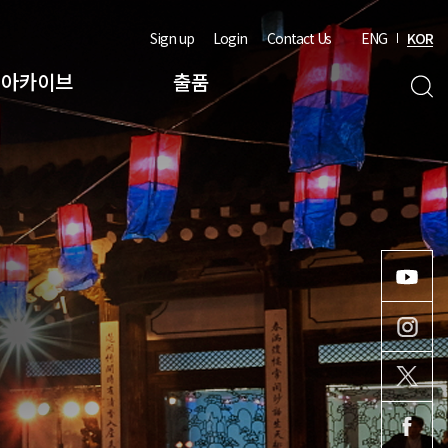
Sign up
Login
Contact Us
ENG
KOR
아카이브
출품