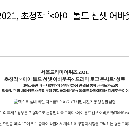
21, 초청작 ‘<아이 톨드 선셋 어바
서울드라마어워즈
2021,
초청작 ‘
<
아이 톨드 선셋 어바웃 유
>
드라마 토크 콘서트’ 성료
20
일
,
출연 배우 내한하여 온라인 화상 연결을 통해 관객들과 소통
작품 및 현장 비하인드 스토리부터 관객들과의
Q&A
통해 드라마에 대해 다채로운 이야
21
의 국제초청부문 초청작으로 선정된 태국 드라마
<
아이 톨드 선셋 어바웃 유
(I Told Sun
 주인공 ‘떼’와 ‘오에우’가 중국어 학원에서 재회하며 우정과 사랑을 고뇌하는 청춘 드