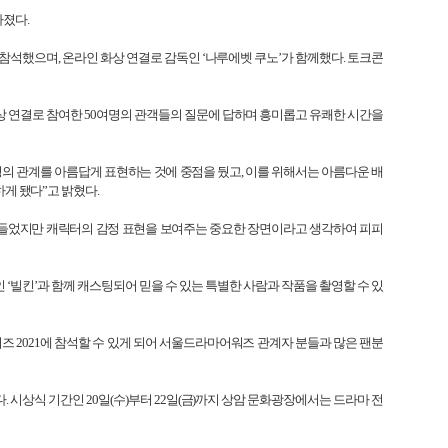
가졌다
.
 참석했으며
,
온라인 화상 연결로 감독인 ‘나루에벳 쿠노’가 함께했다
.
토크콘
상 연결로 참여한
50
여명의 관객들의 질문에 답하며 흥미롭고 유쾌한 시간을
명의 관계를 아름답게 표현하는 것에 중점을 뒀고
,
이를 위해서는 아름다운 배
하게 됐다”고 밝혔다
.
힘들었지만 캐릭터의 감정 표현을 보여주는 중요한 장면이라고 생각하여 피피
인 ‘빌킨’과 함께 캐스팅되어 믿을 수 있는 특별한 사람과 작품을 촬영할 수 있
워즈
2021
에 참석할 수 있게 되어 서울드라마어워즈 관계자 분들과 많은 팬분
다
.
시상식 기간인
20
일
(
수
)
부터
22
일
(
금
)
까지 상암 문화광장에서는 드라마 전