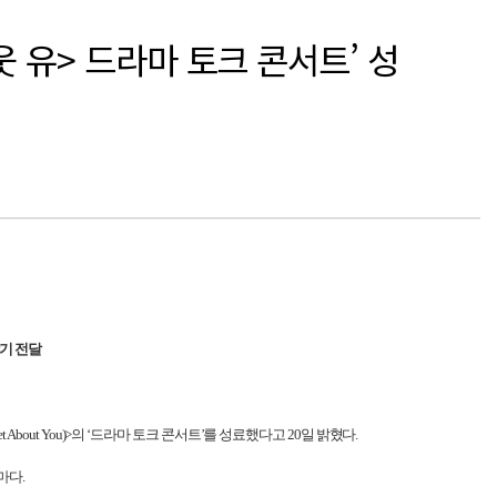
웃 유> 드라마 토크 콘서트’ 성
기 전달
set About You)>
의 ‘드라마 토크 콘서트’를 성료했다고
20
일 밝혔다
.
라마다
.