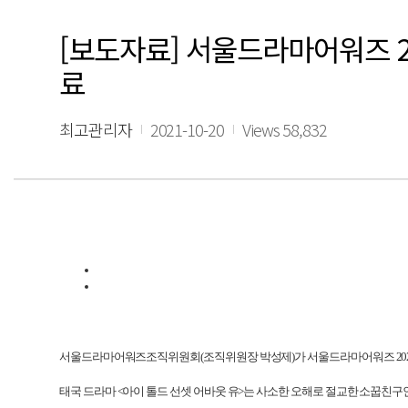
[보도자료] 서울드라마어워즈 20
료
최고관리자
2021-10-20
Views 58,832
서울드라마어워즈조직위원회
(
조직위원장 박성제
)
가 서울드라마어워즈
20
태국 드라마
<
아이 톨드 선셋 어바웃 유
>
는 사소한 오해로 절교한 소꿉친구인