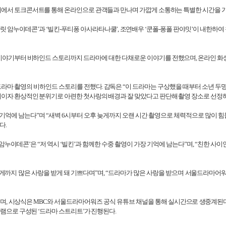
내에서 토크콘서트를 통해 온라인으로 관객들과 만나며 가깝게 소통하는 특별한 시간을 
릿 암누야데콘’과 ‘빌킨
-
푸티퐁 아사라타나쿨’
,
조연배우 ‘쿤폴
-
퐁폴 판야밋’이 내한하여
이야기부터 비하인드 스토리까지 드라마에 대한 다채로운 이야기를 전했으며
,
온라인 화
 드라마 촬영의 비하인드 스토리를 전했다
.
감독은 “이 드라마는 구상했을 때부터 소년 두
지이자 환상적인 분위기로 아련한 첫사랑의 배경과 잘 맞았다고 판단해 촬영 장소로 선정
기억에 남는다”며 “새벽
6
시부터 오후 늦게까지 오랜 시간 촬영으로 체력적으로 많이 
했다
.
암누야데콘’은 “저 역시 ‘빌킨’과 함께한 수중 촬영이 가장 기억에 남는다”며
,
“친한 사이
게까지 많은 사랑을 받게 돼 기쁘다며”며
,
“드라마가 많은 사랑을 받으며 서울드라마어
되며
,
시상식은
MBC
와 서울드라마어워즈 공식 유튜브 채널을 통해 실시간으로 생중계된
램으로 구성된 ‘드라마 스트리트’가 진행된다
.