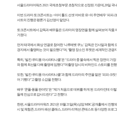
서울드라마어워즈
2021
국제초청부문 초청작으로 선정된 가운데
, 20
일 국
이번 드라마 토크콘서트는
<
아이 톨드 선셋 어바웃 유
>
의 주연배우 ‘피피
-
크
서트의 진행은 평론가 김선영이 맡았다
.
토크콘서트에서 감독과 배우들은 드라마의 명장면을 함께 살펴보며 작품 
가졌다
.
먼저 태국에서 화상 연결로 참여한 ‘나루에벳 쿠노’ 감독은 인사말과 함께
경지에서 촬영하는 것이 필요했다”며
,
“촬영 장소인 푸켓은 세계적인 관광
특히
,
‘빌킨
-
푸티퐁 아사라타나쿨’은 “드라마 중 물속에서 찍은 장면이 가장 
와 함께 최선을 다해 촬영에 임했다”며 촬영 당시의 비하인드 스토리를 전
또한
,
‘빌킨
-
푸티퐁 아사라타나쿨’과 함께 드라마의 주연을 맡은 ‘피피
-
크릿 
어 기뻤다”고 촬영 소감을 전했다
.
배우 ‘쿤폴
-
퐁폴 판야밋’은 “제가 처음으로 데뷔를 하게 된 드라마인데 이렇
들께 진심으로 감사드린다”고 전했다
.
한편
,
서울드라마어워즈
2021
은
10
월
21
일
(
목
)
상암
MBC
공개홀에서 진행
시 및 체험존
,
드라마 패션 클래스
,
드라마 리액션 콘테스트 등 다양한 프로그