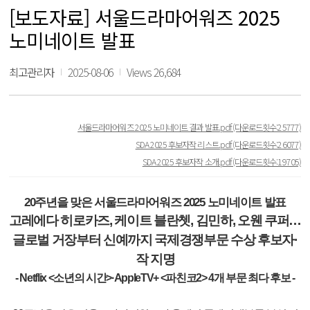
[보도자료] 서울드라마어워즈 2025
노미네이트 발표
최고관리자
2025-08-06
Views 26,684
서울드라마어워즈 2025 노미네이트 결과 발표.pdf
(다운로드횟수:25777)
SDA 2025 후보자작 리스트.pdf
(다운로드횟수:26077)
SDA 2025 후보자작 소개.pdf
(다운로드횟수:19705)
20
주년을 맞은 서울드라마어워즈
2025
노미네이트 발표
고레에다 히로카즈
,
케이트 블란쳇
,
김민하
,
오웬 쿠퍼
…
글로벌 거장부터 신예까지 국제경쟁부문 수상 후보자
·
작 지명
- Netflix <
소년의 시간
>·AppleTV+ <
파친코
2> 4
개 부문 최다 후보
-