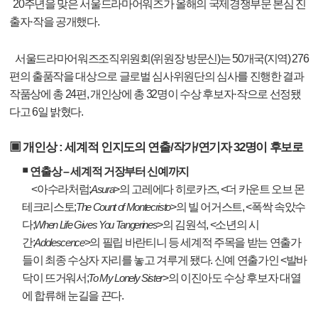
20
주년을 맞은 서울드라마어워즈가 올해의 국제경쟁부문 본심 진
출자
·
작을 공개했다
.
서울드라마어워즈조직위원회
(
위원장 방문신
)
는
50
개국
(
지역
) 276
편의 출품작을 대상으로 글로벌 심사위원단의 심사를 진행한 결과
작품상에 총
24
편
,
개인상에 총
32
명이 수상 후보자
·
작으로 선정됐
다고
6
일 밝혔다
.
▣
개인상
:
세계적 인지도의 연출
/
작가
/
연기자
32
명이 후보로
￭
연출상
–
세계적 거장부터 신예까지
<
아수라처럼
;
>
의 고레에다 히로카즈
, <
더 카운트 오브 몬
Asura
테크리스토
;
>
의 빌 어거스트
, <
폭싹 속았수
The Count of Montecristo
다
;
>
의 김원석
, <
소년의 시
When Life Gives You Tangerines
간
;
>
의 필립 바란티니 등 세계적 주목을 받는 연출가
Adolescence
들이 최종 수상자 자리를 놓고 겨루게 됐다
.
신예 연출가인
<
발바
닥이 뜨거워서
;
>
의 이진아도 수상 후보자 대열
To My Lonely Sister
에 합류해 눈길을 끈다
.