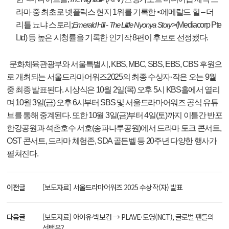
라마 중 최초로 넷플릭스 현지
1
위를 기록한
<
에메랄드 힐
–
더
리틀 뇨냐 스토리
;
>(Mediacorp Pte
Emerald Hill - The Little Nyonya Story
Ltd)
등 높은 시청률을 기록한 인기작
8
편이 후보로 선정됐다
.
문화체육관광부와 서울특별시
, KBS, MBC, SBS, EBS, CBS
후원으
로 개최되는 서울드라마어워즈
2025
의 최종 수상자
·
작은 오는
9
월
중 최종 발표된다.
시상식은
10
월
2
일
(
목
)
오후
5
시
KBS홀에서 열리
며 10월 3일(금) 오후 6시
부터
SBS
및 서울드라마어워즈 공식 유튜
브를 통해 중계된다
.
또한
10
월
3
일
(
금
)
부터
4
일
(
토
)
까지 이틀간 반포
한강공원과
석촌호수 서호(송파나루공원)
에서 드라마 토크 콘서트,
OST 콘서트, 드라마 체험존, SDA 골든벨 등 20주년 다양한 행사가
펼쳐진다.
이전글
[보도자료] 서울드라마어워즈 2025 수상작(자) 발표
다음글
[보도자료] 아이유·박보검 → PLAVE·도영(NCT), 글로벌 팬들의
선택은?