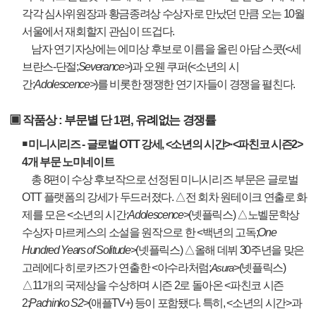
각각 심사위원장과 황금종려상 수상자로 만났던 만큼 오는
10
월
서울에서 재회할지 관심이 뜨겁다
.
남자 연기자상에는 에미상 후보로 이름을 올린 아담 스콧
(<
세
브란스
-
단절
;
Severance>
)
과 오웬 쿠퍼
(<
소년의 시
간
;
Adolescence>
)
를 비롯한
쟁쟁한 연기자들이 경쟁을 펼친다
.
▣
작품상
:
부문별 단
1
편
,
유례없는 경쟁률
￭
미니시리즈
-
글로벌
OTT
강세
, <
소년의 시간
>·<
파친코 시즌
2>
4
개 부문 노미네이트
총
8
편이 수상 후보작으로 선정된 미니시리즈 부문은 글로벌
OTT
플랫폼의 강세가 두드러졌다
.
△
전 회차 원테이크 연출로 화
제를 모은
<
소년의 시간
;
Adolescence
>(
넷플릭스
)
△
노벨문학상
수상자 마르케스의 소설을 원작으로 한
<
백년의 고독
;
One
Hundred Years of Solitude
>(
넷플릭스
)
△
올해 데뷔
30
주년을 맞은
고레에다 히로카즈가 연출한
<
아수라처럼
;
>(
넷플릭스
)
Asura
△
11
개의 국제상을 수상하며 시즌
2
로 돌아온
<
파친코 시즌
2;
Pachinko S2
>(
애플
TV+)
등이 포함됐다
.
특히
, <
소년의 시간
>
과