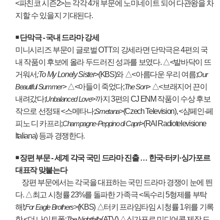
<
파친코 시즌
2>
는 각각
4
개 부문에 노미네이트 되어 다관왕을 차
지할 수 있을지 기대된다
.
￭
단막극
-
국내 드라마 강세
미니시리즈 부문이 글로벌
OTT
의 강세라면 단막극은
4
편의 국
내 작품이 후보에 올라 두드러진 성과를 보였다
.
△
<
발바닥이 뜨
거워서
;To My Lonely Sister
>(KBS)
와
△
<
아름다운 우리 여름
;
Our
>
△
<
아들이 죽었다
;
>
△
<
브래지어 끈이
Beautiful Summer
The Son
내려갔다
;
>
까지
3
편의
CJ ENM
작품이 수상 후보
Unbalanced Love
작으로 선정돼
<
스메타나
;
>(Czech Television), <
샴페인
-
페
Smetana
피노 디 카프리
;
>(RAI Radiotelevisione
Champagne-Peppino di Capri
Italiana)
등과 경쟁한다
.
￭
장편 부문
-
세계 각국 국민 드라마 진출
…
한국
·
터키
·
싱가포르
대표작 맞붙는다
장편 부문에서는 각국을 대표하는 국민 드라마 경쟁이 눈에 띈
다
.
△
최고 시청률
23%
를 돌파한 가족극
<
독수리
5
형제를 부탁
해
!;
>(KBS)
△
터키 프라임타임 시청률
1
위를 기록
For Eagle Brothers
한
<
더 나이트폴
;
>(ATV)
△
싱가포르 미디어콥 제작 드
The Nightfall