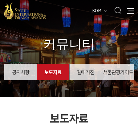
KOR
커뮤니티
공지사항
보도자료
웹매거진
서울관광가이드
보도자료