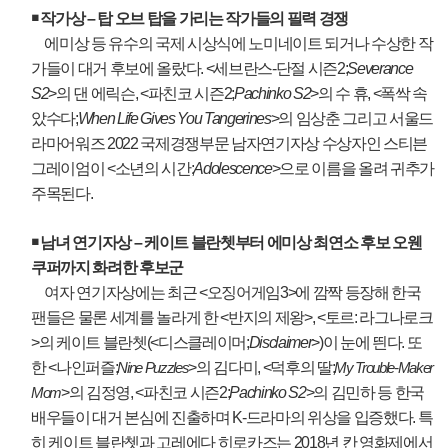
￭
작가상
–
탑 오브 탑을 가리는 작가들의 필력 경쟁
에미상 등 유수의 국제 시상식에 노미네이트 되거나 수상한 작
가들이 대거 후보에 올랐다
. <
세브란스
-
단절 시즌
2;
Severance
S2
>
의 댄 에릭슨
,
<
파친코 시즌
2;
Pachinko S2
>
의 수 휴
, <
폭싹 속
았수다
;
When Life Gives You Tangerines
>
의 임상춘 그리고 서울드
라마어워즈
2022
국제경쟁부문 남자연기자상 수상자인 스티븐
그레이엄이
<
소년의 시간
;
Adolescence
>
으로 이름을 올려 귀추가
주목된다
.
￭
남녀 연기자상
–
케이트 블란쳇부터 에미상 최연소 후보 오웬
쿠퍼까지 화려한 후보군
여자 연기자상에는 최근
<
오징어게임
3>
에 깜짝 등장해 한국
팬들은 물론 세계를 놀라게 한
<
반지의 제왕
>, <
토르
:
라그나로크
>
의 케이트 블란쳇
(<
디스클레이머
;
Disclaimer
>)
이 눈에 띈다
.
또
한
<
나인퍼즐
;
>
의 김다미
, <
덕후의 딸
;
Nine Puzzles
My Trouble-Maker
>
의 김정영
, <
파친코 시즌
2;
Pachinko S2
>
의 김민하 등 한국
Mom
배우들이 대거 본심에 진출하며
K-
드라마의 위상을 입증했다
.
특
히 케이트 블란쳇과 고레에다 히로카즈는
2018
년 칸 영화제에서