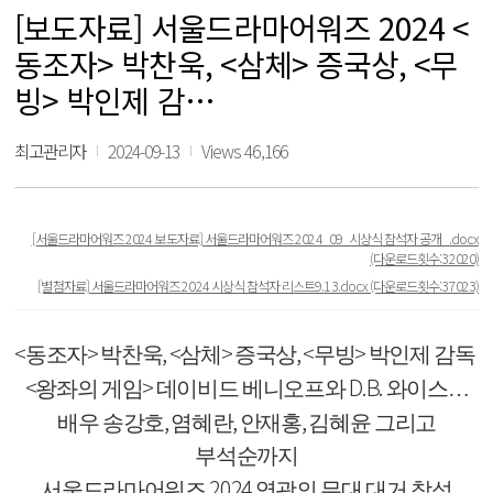
[보도자료] 서울드라마어워즈 2024 <
동조자> 박찬욱, <삼체> 증국상, <무
빙> 박인제 감…
최고관리자
2024-09-13
Views 46,166
[서울드라마어워즈 2024 보도자료] 서울드라마어워즈 2024_09_시상식 참석자 공개_.docx
(다운로드횟수:32020)
[별첨자료] 서울드라마어워즈 2024 시상식 참석자 리스트9.13.docx
(다운로드횟수:37023)
<
>
, <
>
, <
>
동조자
박찬욱
삼체
증국상
무빙
박인제 감독
<
>
D.B.
왕좌의 게임
데이비드 베니오프와
와이스
…
,
,
,
배우 송강호
염혜란
안재홍
김혜윤 그리고
부석순까지
2024
서울드라마어워즈
영광의 무대 대거 참석