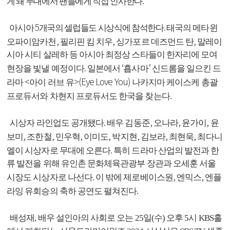
.
게 돼 무대에서 팬들에게 직접 인사한다
5
.
아시아
개국의 셀럽들도 시상식에 참석한다
태국의 메타윈
,
,
,
오파이암카천
필리핀 킴 치우
싱가포르 데즈먼드 탄
말레이
시아 시티 살레하 등 아시아 최정상 스타들이 한자리에 모여
.
‘
’
현장을 빛낼 예정이다
일본에서
횹사마
신드롬을 일으킨 드
<
>(Eye Love You)
라마
아이 러브 유
나카지마 케이스케 총괄
.
프로듀서와 차현지 프로듀서도 한국을 찾는다
.
,
,
,
시상자 라인업도 공개됐다
배우 김동준
오나라
윤가이
윤
,
,
,
,
,
,
,
보미
조한철
민우혁
이미도
박지현
김보라
최현욱
최다니
.
엘이 시상자로 무대에 오른다
특히 드라마 산업의 발전과 한
류 발전을 위해 유인촌 문화체육관광부 장관과 오세훈 서울
.
,
,
시장도 시상자로 나선다
이 밖에 제로베이스원
엔믹스
엔플
.
라잉 유회승의 축하 공연도 펼쳐진다
배성재
,
배우 설인아의 사회로 오는
25
일
(
수
)
오후
5
시
KBS
홀