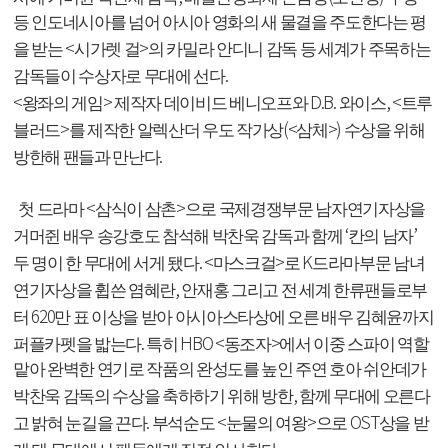
등 인도네시아를 넘어 아시아 영화의 새 물결을 주도한다는 평
<
>
을 받는
시가렛 걸
의 카밀라 안디니 감독 등 세계가 주목하는
.
감독들이 수상자로 무대에 선다
<
>
D.B.
, <
왕좌의 게임
제작자 데이비드 베니오프와
와이스
트루
>
(<
>)
블러드
를 제작한 알렉산더 우도 작가상
삼체
수상을 위해
.
방한해 팬들과 만난다
<
>
첫 드라마
삼식이 삼촌
으로 국제경쟁부문 남자연기자상을
‘
’
거머쥔 배우 송강호도 참석해 박찬욱 감독과 함께
칸의 남자
. <
>
K
두 명이 한 무대에 서게 됐다
마스크걸
로
드라마부문 남녀
,
연기자상을 휩쓴 염혜란
안재홍 그리고 전 세계 한류팬들로부
620
터
만 표 이상을 받아 아시아스타상에 오른 배우 김혜윤까지
.
HBO <
>
퍼플카펫을 밟는다
특히
동조자
에서 이중 스파이 역할
맡아 완벽한 연기로 작품의 완성도를 높인 주연 호아 쉬안데가
,
박찬욱 감독의 수상을 축하하기 위해 방한
함께 무대에 오른다
.
<
>
OST
고 밝혀 눈길을 끈다
부석순도
눈물의 여왕
으로
상을 받