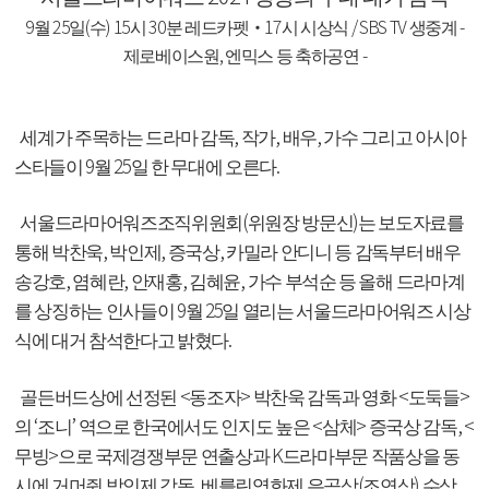
9
25
(
) 15
30
17
/ SBS TV
-
월
일
수
시
분 레드카펫
‧
시 시상식
생중계
,
-
제로베이스원
엔믹스 등 축하공연
,
,
,
세계가 주목하는 드라마 감독
작가
배우
가수 그리고 아시아
9
25
.
스타들이
월
일 한 무대에 오른다
(
)
서울드라마어워즈조직위원회
위원장 방문신
는 보도자료를
,
,
,
통해 박찬욱
박인제
증국상
카밀라 안디니 등 감독부터 배우
,
,
,
,
송강호
염혜란
안재홍
김혜윤
가수 부석순 등 올해 드라마계
9
25
를 상징하는 인사들이
월
일 열리는 서울드라마어워즈 시상
.
식에 대거 참석한다고 밝혔다
<
>
<
>
골든버드상에 선정된
동조자
박찬욱 감독과 영화
도둑들
‘
’
<
>
, <
의
조니
역으로 한국에서도 인지도 높은
삼체
증국상 감독
>
K
무빙
으로 국제경쟁부문 연출상과
드라마부문 작품상을 동
,
(
)
시에 거머쥔 박인제 감독
베를린영화제 은곰상
조연상
수상