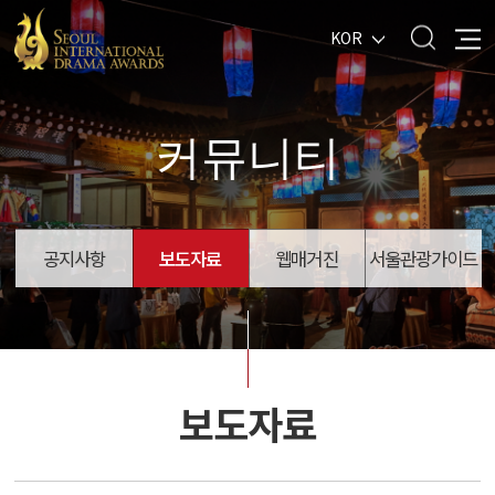
KOR
커뮤니티
공지사항
보도자료
웹매거진
서울관광가이드
보도자료