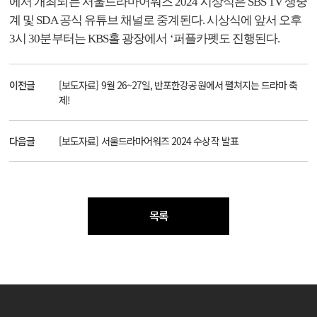
에서 개최되는 서울드라마어워즈
2024
시상식은
SBS TV
생중
계 및
SDA
공식 유튜브 채널로 중계된다
.
시상식에 앞서 오후
3
시
30
분부터는
KBS
홀 광장에서
‘
퍼플카펫도 진행된다.
이전글
[보도자료] 9월 26~27일, 반포한강공원에서 펼쳐지는 드라마 축
제!
다음글
[보도자료] 서울드라마어워즈 2024 수상작 발표
목록