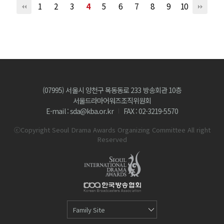
1
2
3
4
5
6
7
8
9
10
(07995) 서울시 양천구 목동동로 233 방송회관 10층
서울드라마어워즈조직위원회
E-mail : sda@kba.or.kr
FAX : 02-3219-5570
ⓒCopyright Seoul Drama Awards Organizing Committee All right
Reserved