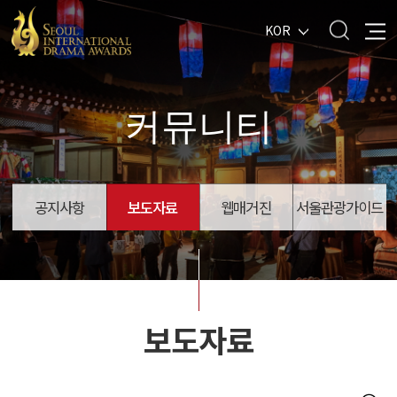
KOR
커뮤니티
공지사항
보도자료
웹매거진
서울관광가이드
보도자료