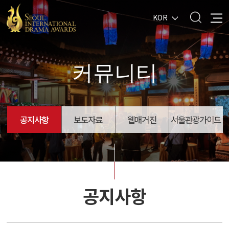
KOR
커뮤니티
공지사항
보도자료
웹매거진
서울관광가이드
공지사항