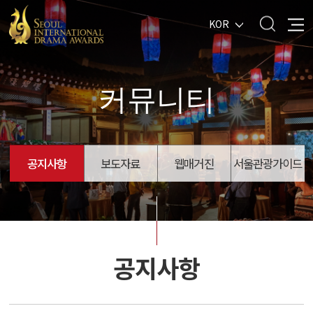
KOR
커뮤니티
공지사항
보도자료
웹매거진
서울관광가이드
공지사항