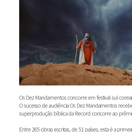
Os Dez Mandamentos concorre em festival sul core
O sucesso de audiência Os Dez Mandamentos recebeu 
superprodução bíblica da Record concorre ao prêmio
Entre 265 obras escritas, de 51 países, esta é a pri