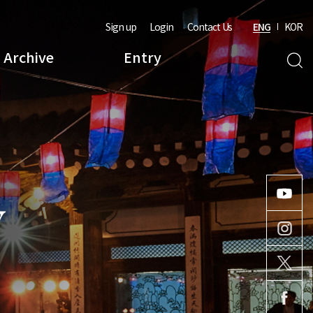
Sign up
Login
Contact Us
ENG
KOR
Archive
Entry
Y