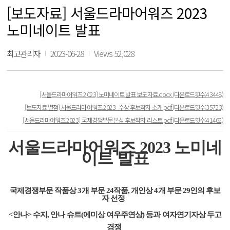
[보도자료] 서울드라마어워즈 2023
노미네이트 발표
최고관리자
2023-06-28
Views 52,028
[서울드라마어워즈 2023] 노미네이트 발표 보도자료.docx
(다운로드횟수:43448)
[보도자료 별첨] 서울드라마어워즈 2023_수상 후보작자 소개.pdf
(다운로드횟수:35723)
[서울드라마어워즈 2023] 국제경쟁부문 본심 후보작자 리스트.pdf
(다운로드횟수:41462)
서울드라마어워즈
2023
노미네
이트 발표
국제경쟁부문 작품상
3
개 부문
24
작품
,
개인상
4
개 부문 29
인의 후보
자 선정
<
안나
>
수지
,
안나 슈트
(
에미상 여우주연상
)
등과 여자연기자상 두고
경쟁