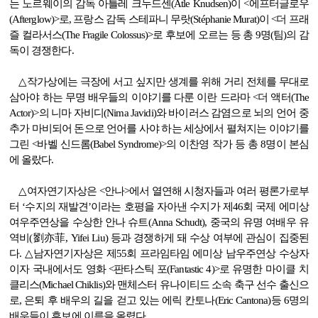
는 노르웨이의 감독 아틀레 크누드센
(Atle Knudsen)
이
<
에프터글로우
(Afterglow)>
로
,
프랑스 감독 스테파니 무랏
(Stéphanie Murat)
이
<
더 프래
즐 컬라서스
(The Fragile Colossus)>
로
후보에 오르는 등 총
9
명
(
팀
)
의 감
독이 경쟁한다
.
△
작가상에는 극장에 서고 싶지만 생계를 위해 거리 전체를 무대로
삼아야 하는 무명 배우들의 이야기를 다룬 이란 드라마
<
더 액터
(The
Actor)>
의 니마 자비디
(Nima Javidi)
와 바이러스 감염으로 뇌의 언어 중
추가 마비되어 돈으로 언어를 사야 하는
세상에서 펼쳐지는 이야기를
그린
<
바벨 신드롬
(Babel Syndrome)>
의 이찬영 작가 등 총
8
명이 본심
에 올랐다
.
△
여자연기자상은
<
안나
>
에서 열연해 시청자들과 여러 평론가로부
터
‘
수지의 재발견
’
이라는 호평을 자아낸 수지가 제
46
회 국제 에미상
여우주연상을 수상한 안나 슈트
(Anna Schudt),
중국의 유명 여배우 유
역비
(
劉亦菲
, Yifei Liu)
등과 경쟁하게 돼
수
상 여부에 관심이 집중된
다
. △
남자연기자상은 제
55
회 프라임타임 에미상 남우주연상 수상자
이자 국내에서도 영화
<
판타스틱 포
(Fantastic 4)>
로 유명한 마이클 치
클리스
(Michael Chiklis)
와 맨체스터 유나이티드 소속 축구 선수 출신으
로
,
은퇴 후
배우의 길을 걷고 있는 에릭 칸토나
(Eric Cantona)
등
6
명의
배우들이 후보에 이름을 올렸다
.