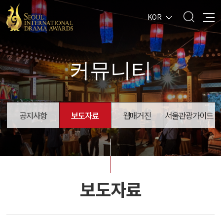
KOR
커뮤니티
공지사항
보도자료
웹매거진
서울관광가이드
보도자료