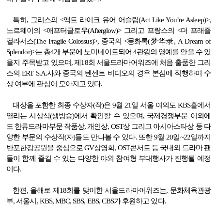
특히
,
그리스의
<
액트 라이크 유어 어슬립
(Act Like You’re Asleep)>,
노르웨이의
<
애프터글로우
(Afterglow)>
그리고 프랑스의
<
더 프래즐
컬라서스
(The Fragile Colossus)>,
중국의
<
몽화록
(
梦华录
, A Dream of
Splendor)>
는 총
4
개 부문에
노미네이트되어
4
관왕의 영예를 안을 수 있
을지 주목받고 있으며
,
제
18
회 서울드라마어워즈에 처음 출품한 그리
스의
ERT S.A.
사와 중국의 텐센트 비디오의 경우 본심에 직행하며 수
상 여부에 관심이 모아지고 있다
.
대상을 포함한 최종 수상자
(
작
)
은
9
월
21
일 서울 여의도
KBS
홀에서
열리는 시상식
(
생방송
)
에서 확인할 수 있으며
,
국제경쟁부문 이외에
도 한류드라마부문 작품상
,
개인상
, OST
상 그리고 아시아스타상 등 다
양한 부문의 수상작
(
자
)
들도 만나볼 수
있다
.
또한
9
월
20
일
~22
일까지
반포한강공원을 중심으로
GV
상영회
, OST
콘서트 등 국내외 드라마 팬
들이 함께 즐길 수 있는 다양한 야외 참여형 부대행사가 진행될 예정
이다
.
한편
,
올해로 제
18
회를 맞이한 서울드라마어워즈는
,
문화체육관광
부
,
서울시
, KBS, MBC, SBS, EBS, CBS
가 후원하고 있다
.