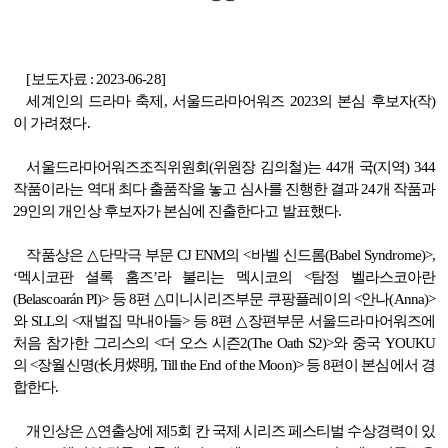
[보도자료 : 2023-06-28]
세계인의 드라마 축제
,
서울드라마어워즈
2023
의 본심 후보자
(
작
)
이 가려졌다
.
서울드라마어워즈조직위원회
(
위원장 김의철
)
는
44
개 국
(
지역
) 344
작품이라는 역대 최다 출품작을 놓고 심사를 진행한 결과
24
개 작품과
29인의 개인상 후보자가 본심에 진출한다고 발표했다
.
작품상은
△
단막극 부문
CJ ENM
의
<
바벨 신드롬
(Babel Syndrome)>,
‘
멕시코판 셜록 홈즈
’
라 불리는 멕시코의
<
탐정 벨라스코아란
(Belascoarán PI)>
등
8
편
△
미니시리즈부문 쿠팡플레이의
<
안나
(Anna)>
와
SLL
의
<
재벌집 막내아들
>
등
8
편
△
장편부문 서울드라마어워즈에
처음 참가한 그리스의
<
더 오스 시즌
2(The Oath S2)>
와 중국
YOUKU
의
<
장월신명
(
长月烬明
, Till the End of the Moon)>
등
8
편이 본심에서 경
합한다
.
개인상은
△
연출상에 제
5
회 칸 국제 시리즈 페스티벌 수상경력이 있