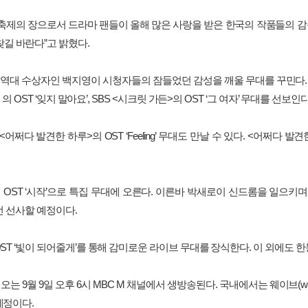
축제의
장으로서
드라마
팬들이
올해
많은
사랑을
받은
한국의
작품들의
감
찾길
바란다
”
고
밝혔다
.
역대
수상자인
백지영이
시청자들의
잠들었던
감성을
깨울
무대를
꾸민다
>
의
OST ‘
잊지
말아요
’, SBS <
시크릿
가든
>
의
OST ‘
그
여자
’
무대를
선보인
<
어쩌다
발견한
하루
>
의
OST ‘Feeling’
무대도
만날
수
있다
. <
어쩌다
발견
의
OST ‘
시작
’
으로
특집
무대에
오른다
.
이른바
박새로이
신드롬을
일으키며
번
선사할
예정이다
.
ST ‘
빛이
되어줄게
’
를
통해
감미로운
라이브
무대를
장식한다
.
이
외에도
한
오는
9
월
9
일
오후
6
시
MBC M
채널에서
생방송된다
.
국내에서는
웨이브
(w
예정이다
.