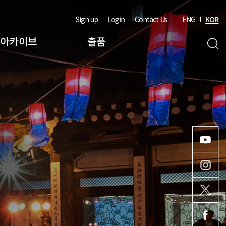
Sign up
Login
Contact Us
ENG
KOR
아카이브
출품