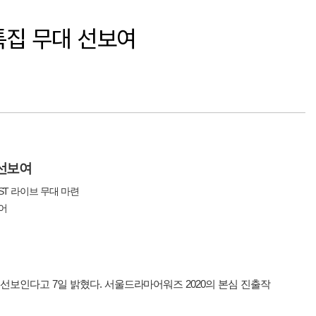
 특집 무대 선보여
선보여
동
ST
라이브
무대
마련
어
선보인다고
7
일
밝혔다
.
서울드라마어워즈
2020
의
본심
진출작