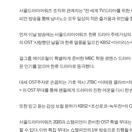
서울드라마어워즈
조직위
관계자는
“
전
세계
TV
드라마를
위한
피언
방송을
통해
남녀노소
모두
일상의
작은
즐거움과
위안을
먼저
이날
방송에는
서울드라마어워즈
한류
드라마
주제가상의
의
OST ‘
사랑했던
날들
’
과
한류
열풍을
일으킨
KBS2 <
아이리스
걸그룹
에이프릴이
특별하게
준비한
MBC
학원
로맨스
드라마
운
인기를
얻으며
한류
드라마로
등극했다
.
대세
OST
주자로
손꼽히는
가호
역시
JTBC <
이태원
클라쓰
>
>
의
OST
무대를
통해
팬들에게
드라마의
진한
여운을
다시
한
또한
믿고
듣는
감성
보컬
윤하가
KBS2 <
조선로코
–
녹두전
>
의
O
서울드라마어워즈
2020
과
쇼챔피언이
준비한
OST
특별
무대는
할
수
있다
.
이번
특집
무대는
쇼챔피언의
1
부
방송으로
진행될