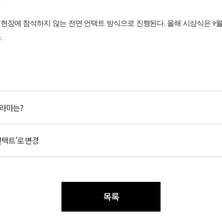
현장에
참석하지
않는
전면
언택트
방식으로
진행된다
.
올해
시상식은
9
다
.
드라마는?
언택트’로 변경
목록