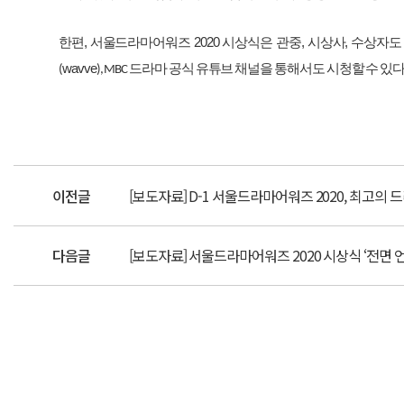
한편
,
서울드라마어워즈
2020
시상식은
관중
,
시상사
,
수상자도
wavve
드라마
공식
유튜브
채널을
통해서도
시청할
수
있
(
), MBC
이전글
[보도자료] D-1 서울드라마어워즈 2020, 최고의 
다음글
[보도자료] 서울드라마어워즈 2020 시상식 ‘전면 