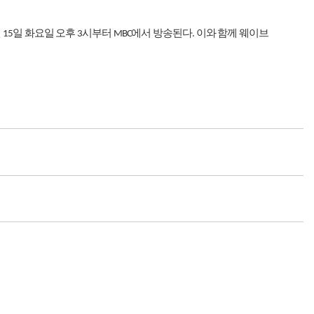
월
일
화요일
오후
시부터
에서
방송된다
이와
함께
웨이브
15
3
MBC
.