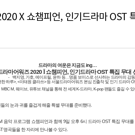
020 X 쇼챔피언, 인기드라마 OST
드라마의
여운은
지금도
ing…
드라마어워즈
2020
Ï
쇼챔피언
,
인기드라마
OST
특집
무대
,
,
,
…
-
백지영
가호
에이프릴
윤하
등
명품
보이스로
선사하는
드라마의
감
>, <
>
O
견한
하루
이태원
클라쓰
등
서울드라마어워즈
본심
진출작
및
인기
드라마
MBC M,
,
K-
, K-pop
웨이브
유튜브
채널을
통해
전
세계
드라마
팬들도
즐길
수
있
팬들의 눈과 귀를 즐겁게 해줄 특별 무대를 준비했다
.
 M
음악
프로그램
쇼챔피언과
함께
9
일
오후
6
시
드라마
OST
특집
무대를
ST
명곡들을
한
자리에
만나볼
수
있다
.