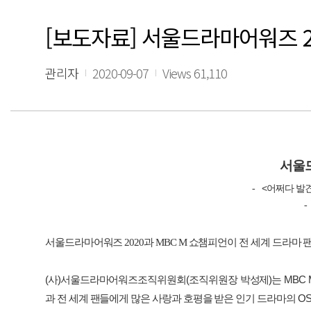
[보도자료] 서울드라마어워즈 2
관리자
2020-09-07
Views 61,110
서울
<
-
어쩌다
발
-
서울드라마어워즈
2020
과
MBC M
쇼챔피언이 전 세계 드라마 
(
사
)
서울드라마어워즈조직위원회
(
조직위원장
박성제
)
는
MBC
과
전
세계
팬들에게
많은
사랑과
호평을
받은
인기
드라마의
O