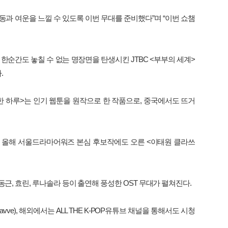
동과
여운을
느낄
수
있도록
이번
무대를
준비했다
”
며
“
이번
쇼챔
.
한순간도
놓칠
수
없는
명장면을
탄생시킨
JTBC <
부부의
세계
>
다
.
한
하루
>
는
인기
웹툰을
원작으로
한
작품으로
,
중국에서도
뜨거
올해
서울드라마어워즈
본심
후보작에도
오른
<
이태원
클라쓰
동근
,
효린
,
루나솔라
등이
출연해
풍성한
OST
무대가
펼쳐진다
.
avve),
해외에서는
ALL THE K-POP
유튜브
채널을
통해서도
시청