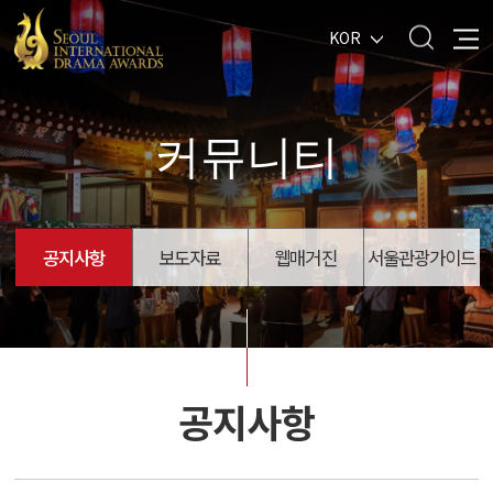
KOR
커뮤니티
공지사항
보도자료
웹매거진
서울관광가이드
공지사항