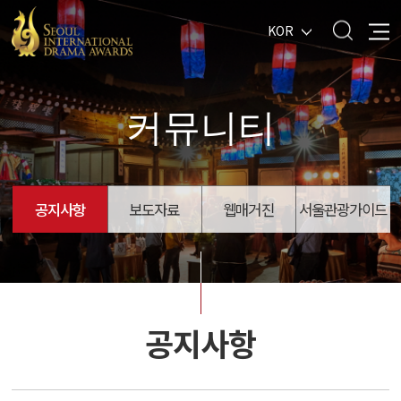
KOR
커뮤니티
공지사항
보도자료
웹매거진
서울관광가이드
공지사항