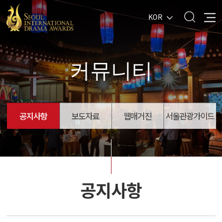
KOR
커뮤니티
공지사항
보도자료
웹매거진
서울관광가이드
공지사항