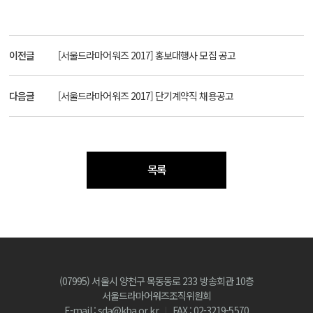
이전글
[서울드라마어워즈 2017] 홍보대행사 모집 공고
다음글
[서울드라마어워즈 2017] 단기계약직 채용공고
목록
(07995) 서울시 양천구 목동동로 233 방송회관 10층
서울드라마어워즈조직위원회
E-mail : sda@kba.or.kr
FAX : 02-3219-5570