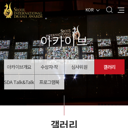
KOR
아카이브
아카이브개요
수상자·작
심사위원
갤러리
SDA Talk&Talk
프로그램북
갤러리